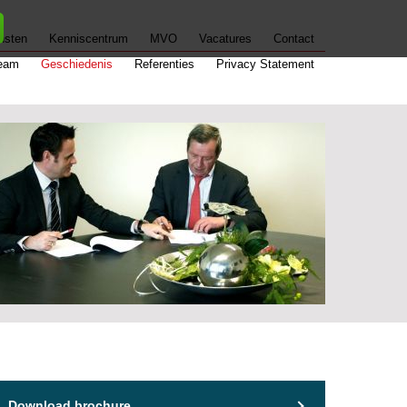
nsten
Kenniscentrum
MVO
Vacatures
Contact
eam
Geschiedenis
Referenties
Privacy Statement
Download brochure