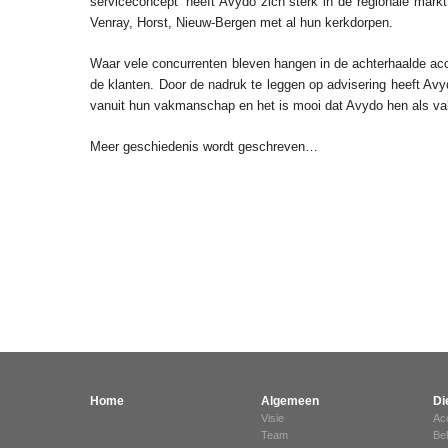
serviceconcept’ heeft Avydo zich sterk in de regionale markt
Venray, Horst, Nieuw-Bergen met al hun kerkdorpen.
Waar vele concurrenten bleven hangen in de achterhaalde a
de klanten. Door de nadruk te leggen op advisering heeft A
vanuit hun vakmanschap en het is mooi dat Avydo hen als v
Meer geschiedenis wordt geschreven…
Home
Algemeen
Di
Visie
Ac
Team
Be