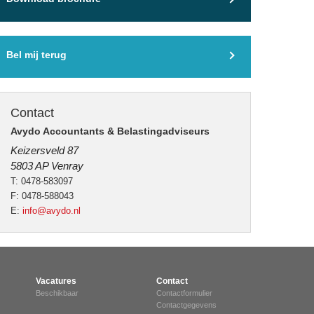
Bel mij terug
Contact
Avydo Accountants & Belastingadviseurs
Keizersveld 87
5803 AP Venray
T: 0478-583097
F: 0478-588043
E:
info@avydo.nl
Vacatures
Contact
Beschikbaar
Contactformulier
Contactgegevens