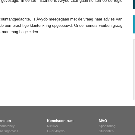
 gevestigd. In eerste instantie is Avydo zich gaan richten op de regio
ccountantgedachte, is Avydo meegegaan met de vraag naar advies van
vydo een prachtige klantenkring opgebouwd. Ondernemers werken graag
akman mag begeleiden.
ensten
Kenniscentrum
MVO
countancy
Nieuws
Sponsoring
lastingadvies
Over Avydo
Studenten