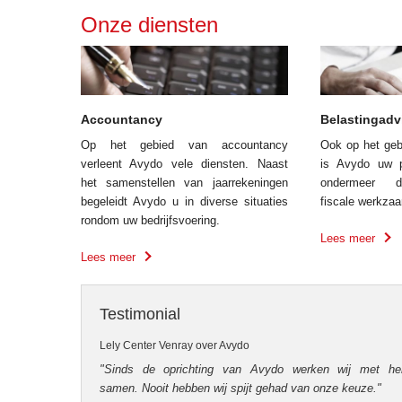
Onze diensten
Accountancy
Belastingadv
Op het gebied van accountancy
Ook op het geb
verleent Avydo vele diensten. Naast
is Avydo uw p
het samenstellen van jaar­rekeningen
ondermeer di
begeleidt Avydo u in diverse situaties
fiscale werk­z
rondom uw bedrijfs­voering.
Lees meer
Lees meer
Testimonial
Lely Center Venray over Avydo
"Sinds de op­richting van Avydo werk­en wij met he
samen. Nooit heb­ben wij spijt gehad van onze keuze."