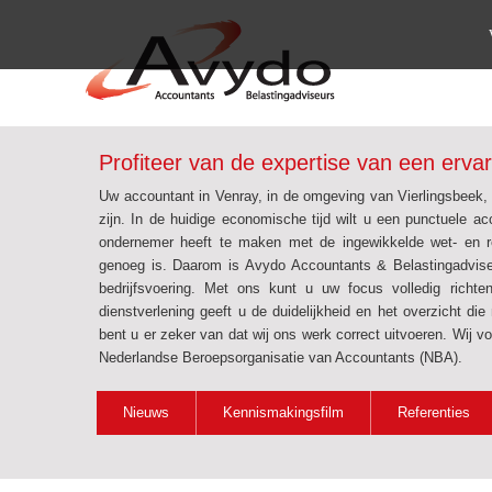
Profiteer van de expertise van een erva
Uw accountant in Venray, in de omgeving van Vierlingsbeek
zijn. In de huidige economische tijd wilt u een punctuele ac
ondernemer heeft te maken met de ingewikkelde wet- en re
genoeg is. Daarom is Avydo Accountants & Belastingadviseu
bedrijfsvoering. Met ons kunt u uw focus volledig richt
dienstverlening geeft u de duidelijkheid en het overzicht d
bent u er zeker van dat wij ons werk correct uitvoeren. Wij 
Nederlandse Beroepsorganisatie van Accountants (NBA).
Nieuws
Kennismakingsfilm
Referenties