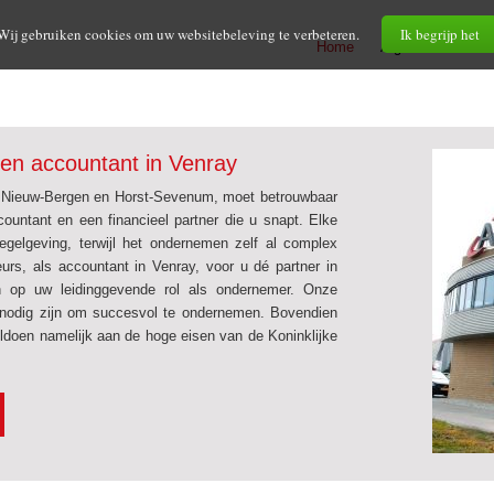
Wij gebruiken cookies om uw websitebeleving te verbeteren.
Ik begrijp het
Home
Algemeen
Die
ren accountant in Venray
, Nieuw-Bergen en Horst-Sevenum, moet betrouwbaar
countant en een financieel partner die u snapt. Elke
gelgeving, terwijl het ondernemen zelf al complex
rs, als accountant in Venray, voor u dé partner in
en op uw leidinggevende rol als ondernemer. Onze
ie nodig zijn om succesvol te ondernemen. Bovendien
voldoen namelijk aan de hoge eisen van de Koninklijke