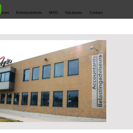
nsten
Kenniscentrum
MVO
Vacatures
Contact