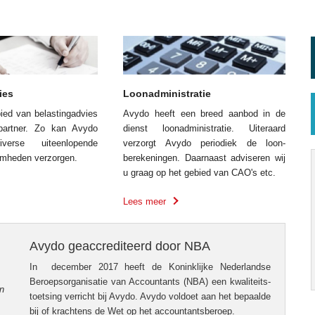
ies
Loonadministratie
ied van belastingadvies
Avydo heeft een breed aanbod in de
artner. Zo kan Avydo
dienst loon­administratie. Uiteraard
verse uiteen­lopende
verzorgt Avydo periodiek de loon­
aamheden verzorgen.
berekeningen. Daarnaast advis­eren wij
u graag op het gebied van CAO's etc.
Lees meer
Avydo geaccrediteerd door NBA
In december 2017 heeft de Koninklijke Neder­landse
Beroepsorganisatie van Accountants (NBA) een kwaliteits­
n
toetsing verricht bij Avydo. Avydo voldoet aan het bepaalde
bij of krachtens de Wet op het accountantsberoep.